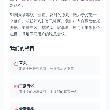
新动态。
51网秉承客观、公正、及时的原则，致力于打造一
个健康、活跃的八卦资讯社区。我们的内容覆盖娱乐
资讯、主播专区、整容瓜、家暴瓜、热门图集等多个
栏目，满足不同用户的吃瓜需求。
我们的栏目
首页
汇聚全网最热八卦，一屏看尽天下事
主播专区
直播圈的内幕爆料，主播们的真实一面
最新爆料